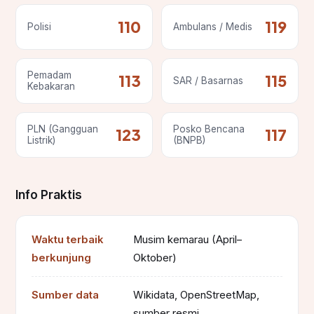
110
119
Polisi
Ambulans / Medis
Pemadam
113
115
SAR / Basarnas
Kebakaran
PLN (Gangguan
Posko Bencana
123
117
Listrik)
(BNPB)
Info Praktis
Waktu terbaik
Musim kemarau (April–
berkunjung
Oktober)
Sumber data
Wikidata, OpenStreetMap,
sumber resmi