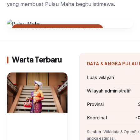
yang membuat Pulau Maha begitu istimewa.
SPOT MENYELAM EKSOTIS DI PULAU MAHA
Menjelajahi Keindahan Bawah
Laut Pulau Maha: Terumbu Karang
yang Masih Alami
Warta Terbaru
DATA & ANGKA PULAU
Luas wilayah
Wilayah administratif
Provinsi
Koordinat
-
Sumber: Wikidata & OpenStr
angka estimasi.